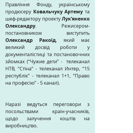
Правління Фонду, українському 
продюсеру 
Ковальчуку Артему
 та 
шеф-редактору проекту 
Лук’яненко 
Олександру
. Режисером-
постановником виступить 
Олександр Ракоїд
, який має 
великий досвід роботи у 
документалістиці та постановочних 
зйомках (“Чужие дети” -  телеканал 
НТВ, “Стіна” - телеканал Интер, “15 
республік” - телеканал 1+1, “Право 
на професію” - 5 канал).
Наразі ведуться переговори з 
посольствами країн-учасників, 
щодо залучення коштів на 
виробництво.   