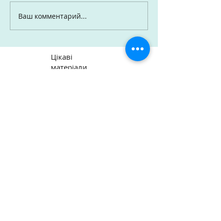
Ваш комментарий...
Цікаві
матеріали
Презентація "Омріяної
України" під час Культурно-
світоглядного салону в