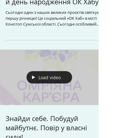
й день народження ОК Хабу
Сьогодні один з наших великих проєктів святкує
першу річницю! Це соціальний «ОК Хаб» в місті
Конотоп Сумської області. Сьогодні особливий
день — рівно рік тому в Конотопі ми відкрили
двері простору, де народжуються ідеї, ростуть
ініціативи, знаходяться друзі та підтримка. Рік
тепла, розвитку, майстер-класів, тренінгів, дитячих
занять, жіночих бранчів, волонтерства та сотень
щасливих моментів. За цей рік ОК Хаб надав
підтримку і сервіси 1400 мешканцям Конотопа, а в
цього сті
Load video
Знайди себе. Побудуй
майбутнє. Повір у власні
сили!