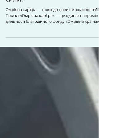
Омріяна кар’єра — шлях до нових можливостей!
Проєкт «Омріяна кар’єра» — це один із напрямів
діяльності благодійного фонду «Омріяна країна»,
який допомагає людям знайти себе, роботу та віру
у власні сили. Ми працюємо в Києві з 2016 року, а з
2024 року — і в Запоріжжі. Основна мета проєкту
— допомога у працевлаштуванні людям, які
опинилися у складних життєвих обставинах. Наші
спеціалісти надають: психологічну підтримку
профорієнтаційні консультації допомогу у
створенні резюме