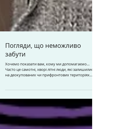
Погляди, що неможливо
забути
Хочемо показати вам, кому ми допомагаємо…
Часто це самотні, хворі літні люди, які залишилися
на деокупованих чи прифронтових територіях.
Вони не скаржаться, не просять — просто мовчки
тримаються, як можуть. Лише подивіться на ці
обличчя… Кожен такий погляд — нагадування,
заради кого ми працюємо. І чому не можемо
зупинятися. Дякуємо за доставку нашої допомоги -
Волонтерське об’єднання «Доброчинець» з
Харкова. #ОмріянаКраїна #ГуманітарнаДопомога