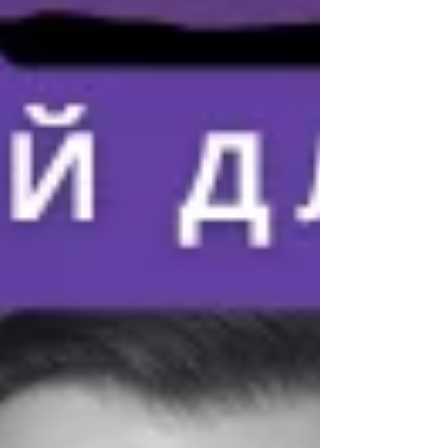
#ПрифронтовіТериторії #Ста