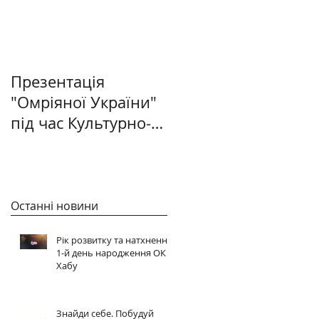
Презентація
"Омріяної України"
під час Культурно-
світоглядного
салону в Києві
Останні новини
Рік розвитку та натхнення:
1-й день народження ОК
Хабу
Знайди себе. Побудуй