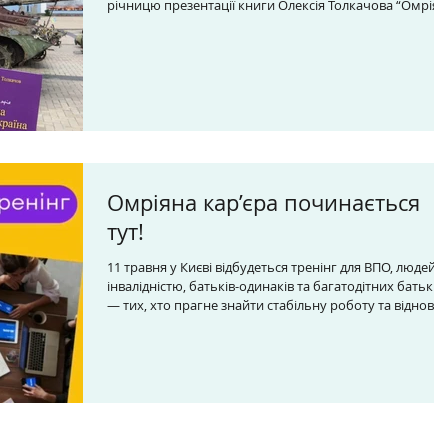
річницю презентації книги Олексія Толкачова “Омріян
Україна. Ключ до майбутнього” — світоглядного
дороговказу, з якого почалася історія нашого Фонду.
Вперше книга була презентована у Харкові у 2012 році
а згодом — у десятках міст по всій Україні: Києві,
Полтаві, Дніпрі, Луцьку, Сєвєродонецьку, Одесі, Херсон
та багатьох інших. За ці 12 років “Омріяна Україна”
стала ціннісною т
Омріяна кар’єра починається
тут!
11 травня у Києві відбудеться тренінг для ВПО, людей з
інвалідністю, батьків-одинаків та багатодітних батьків
— тих, хто прагне знайти стабільну роботу та віднови
своє життя. Тренінг проводиться в рамках проєкту
“Омріяна Кар’єра”, який БФ “Омріяна Країна” реалізує з
2016 року за підтримки World Jewish Relief. За цей час 
вже допомогли понад 4 000 людей знайти роботу,
пройти професійне навчання та повернути впевненіс
у власних силах. Дата: 11 травня 2024 Місце провед