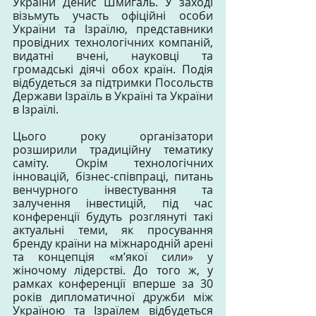
України Денис Шмигаль. У заході 
візьмуть участь офіційні особи 
України та Ізраїлю, представники 
провідних технологічних компаній, 
видатні вчені, науковці та 
громадські діячі обох країн. Подія 
відбудеться за підтримки Посольств 
Держави Ізраїль в Україні та України 
в Ізраїлі.
Цього року організатори 
розширили традиційну тематику 
саміту. Окрім технологічних 
інновацій, бізнес-співпраці, питань 
венчурного інвестування та 
залучення інвестицій, під час 
конференції будуть розглянуті такі 
актуальні теми, як просування 
бренду країни на міжнародній арені 
та концепція «м’якої сили» у 
жіночому лідерстві. До того ж, у 
рамках конференції вперше за 30 
років дипломатичної дружби між 
Україною та Ізраїлем відбудеться 