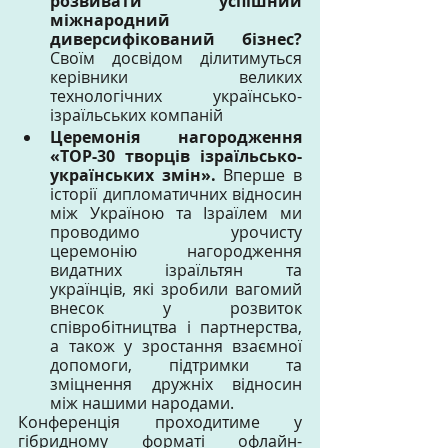
розвивати успішний 
міжнародний 
диверсифікований бізнес? 
Своїм досвідом ділитимуться 
керівники великих 
технологічних українсько-
ізраїльських компаній
Церемонія нагородження 
«ТОР-30 творців ізраїльсько-
українських змін». 
Вперше в 
історії дипломатичних відносин 
між Україною та Ізраїлем ми 
проводимо урочисту 
церемонію нагородження 
видатних ізраїльтян та 
українців, які зробили вагомий 
внесок у розвиток 
співробітництва і партнерства, 
а також у зростання взаємної 
допомоги, підтримки та 
зміцнення дружніх відносин 
між нашими народами.
Конференція проходитиме у 
гібридному форматі офлайн-