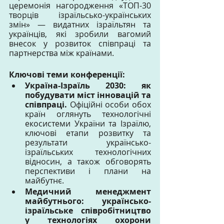
церемонія нагородження «TOП-30 
творців ізраїльсько-українських 
змін» — видатних ізраїльтян та 
українців, які зробили вагомий 
внесок у розвиток співпраці та 
партнерства між країнами.
Ключові теми конференції:
Україна-Ізраїль 2030: як 
побудувати міст інновацій та 
співпраці. 
Офіційні особи обох 
країн оглянуть технологічні 
екосистеми України та Ізраїлю, 
ключові етапи розвитку та 
результати українсько-
ізраїльських технологічних 
відносин, а також обговорять 
перспективи і плани на 
майбутнє.
Медичний менеджмент 
майбутнього: українсько-
ізраїльське співробітництво 
у технологіях охорони 