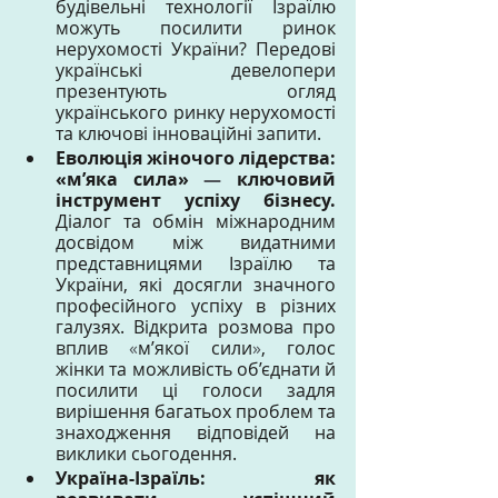
будівельні технології Ізраїлю 
можуть посилити ринок 
нерухомості України? Передові 
українські девелопери 
презентують огляд 
українського ринку нерухомості 
та ключові інноваційні запити.
Еволюція жіночого лідерства: 
«м’яка сила» 
—
 ключовий 
інструмент успіху бізнесу. 
Діалог та обмін міжнародним 
досвідом між видатними 
представницями Ізраїлю та 
України, які досягли значного 
професійного успіху в різних 
галузях. Відкрита розмова про 
вплив 
«
м’якої сили
»
, голос 
жінки та можливість об’єднати й 
посилити ці голоси задля 
вирішення багатьох проблем та 
знаходження відповідей на 
виклики сьогодення.
Україна-Ізраїль: як 