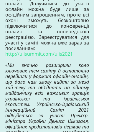
онлайн. Долучитися до участі 
офлайн можна буде лише за 
офіційним запрошенням, проте всі 
охочі зможуть безкоштовно 
підключитися до конференції 
онлайн за попередньою 
реєстрацією. Зареєструватися для 
участі у саміті можна вже зараз за 
посиланням: 
http://uiisummit.com/uiis2021
«Ми значно розширили коло 
ключових тем саміту й остаточно 
перейшли у формат офлайн-онлайн, 
що дало нам змогу вийти за межі 
хай-теку та об’єднати на одному 
майданчику всіх важливих гравців 
української та ізраїльської 
екосистем. Українсько-Ізраїльський 
Інноваційний Саміт 2021 
відбудеться за участі Прем’єр-
міністра України Дениса Шмигаля, 
офіційних представників держав та 