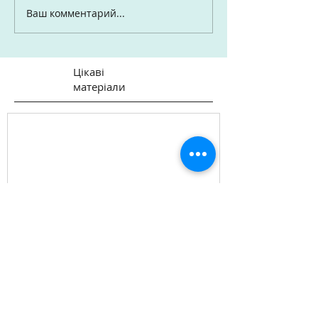
Ваш комментарий...
Цікаві
матеріали
Презентація "Омріяної
України" під час Культурно-
світоглядного салону в
Києві