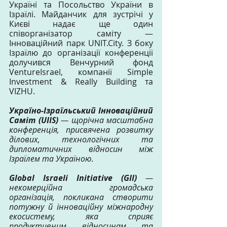
Україні та Посольство України в 
Ізраїлі. Майданчик для зустрічі у 
Києві надає ще один 
співорганізатор саміту — 
Інноваційний парк UNIT.City. З боку 
Ізраїлю до організації конференції 
долучився Венчурний фонд 
VentureIsrael, компанії Simple 
Investment & Really Building та 
VIZHU.
Україно-Ізраїльський Інноваційний 
Саміт (UIIS)
 — щорічна масштабна 
конференція, присвячена розвитку 
ділових, технологічних та 
дипломатичних відносин між 
Ізраїлем та Україною.
Global Israeli Initiative (GII)
 — 
некомерційна громадська 
організація, покликана створити 
потужну й інноваційну міжнародну 
екосистему, яка сприяє 
продуктивним відносинам та 