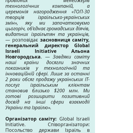
провідних менеджерів 
технологічних компаній, а 
церемонія нагородження «ТОП-30 
творців ізраїльсько-українських 
змін», яку ми започатковуємо 
цьогоріч, об’єднає громадських діячів, 
видатних ізраїльтян та українців,
— розповідає 
засновниця саміту, 
генеральний директор Global 
Israeli Initiative Альона 
Новгородська
. — 
Завдяки саміту 
наші країни досягли значних 
показників у технологічній та 
інноваційній сфері. Лише за останні 
2 роки обсяг продажу українських IT-
послуг ізраїльським клієнтам 
становив близько $200 млн. Ми 
готові розширити позитивний 
досвід на інші сфери взаємодії 
України та Ізраїлю».
Організатор саміту:
 Global Israeli 
Initiative. Співорганізатори: 
Посольство держави Ізраїль в 