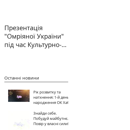
Презентація
"Омріяної України"
під час Культурно-
світоглядного
салону в Києві
Останні новини
Рік розвитку та
натхнення: 1-й день
народження ОК Хабу
Знайди себе.
Побудуй майбутнє.
Повір у власні сили!