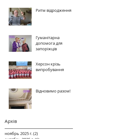
Ритм відродження
Гуманітарна
допомога для
запоріжців
Херсон крізь
випробування
Відновимо разом!
Архів
ноябрь 2025 г.
(2)
2 поста