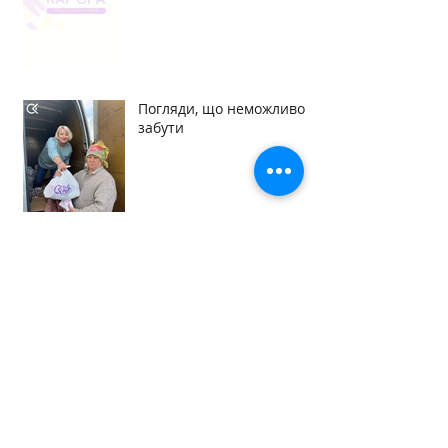
Погляди, що неможливо
забути
Говоримо про майбутнє.
Створюємо його разом.
Домівка починається з
турботи