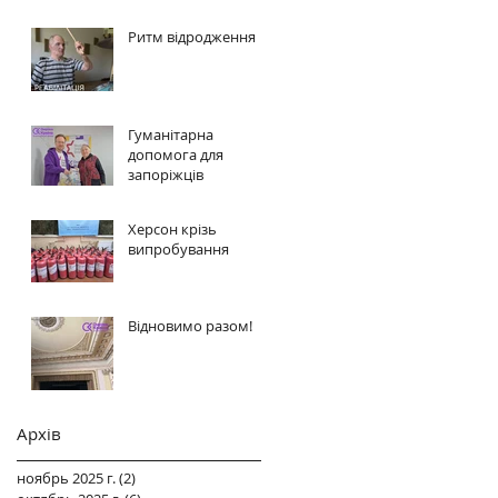
Ритм відродження
Гуманітарна
допомога для
запоріжців
Херсон крізь
випробування
Відновимо разом!
Архів
ноябрь 2025 г.
(2)
2 поста