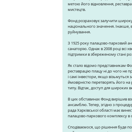
метою його відновлення, реставрац
мистецтв.  
Фонд розраховує залучити широку 
національного значення. Інакше,
руйнування. 
З 1925 року палацово-парковий ан
санаторію. Однак в 2008 році всі х
підтримки в збереженому стані ро
Як стало відомо представникам Фо
реставрацію плацу ні до чого не п
і самі інвестори, якщо візьмуться
ймовірністю перетворять його на
типу. Відтак, доступ для широких в
В цих обставинах Фонд вирішив вз
ансамблю. Тепер, згідно з процед
рада Харківської області має вине
палацово-паркового комплексу в о
Сподіваємося, що рішення буде п