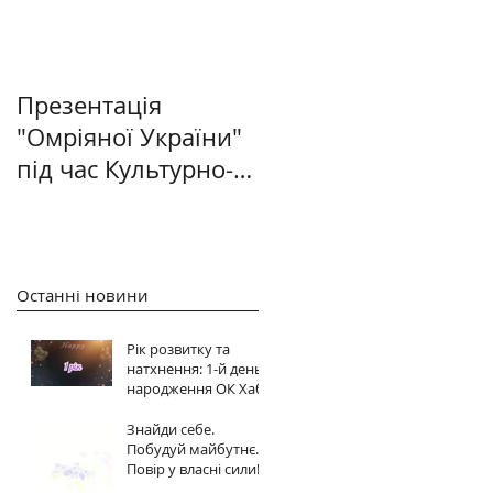
Презентація
"Омріяної України"
під час Культурно-
світоглядного
салону в Києві
Останні новини
Рік розвитку та
натхнення: 1-й день
народження ОК Хабу
Знайди себе.
Побудуй майбутнє.
Повір у власні сили!