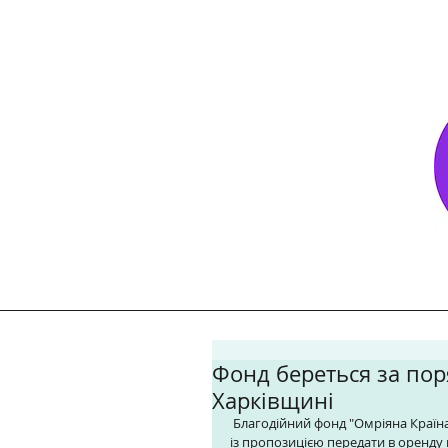
Фонд береться за пор
Харківщині
 Благодійний фонд "Омріяна Країна" направив голові Харківської обласної ради Сергію Чернову лист 
із пропозицією передати в оренду