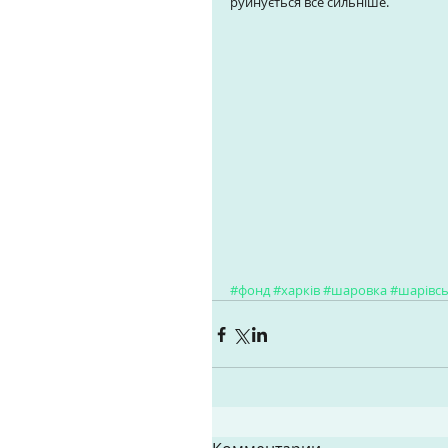
руйнується все сильніше. 
#фонд
#харків
#шаровка
#шарівс