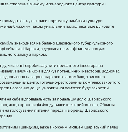
ії та створення в ньому міжнародного центру культури і 
громадськість до справи порятунку пам’ятки культури 
 вже найближчим часом унікальний палац чекатиме цілковите 
самбль знаходився на балансі Шарівського туберкульозного 
ворі виїхали з Шарівки, а держава не має фінансування для 
зкішного замку з парком. 
нду, численні спроби залучити приватного інвестора на 
ризвели. Паличка Коха відлякує потенційних інвесторів. Водночас, 
 за відновлення палацово-паркового ансамблю, з високою 
 розважальний центр, готельно-ресторанний комплекс закритого 
ерств населення до цієї дивовижної пам'ятки буде закритий. 
яти на себе відповідальність за подальшу долю Шарівського 
урою, якщо пропозиція Фонду виявиться прийнятною, Обласна 
сти на голосування питання передачі в оренду Шарівського 
ренду. 
озитивним і швидким, адже з кожним місяцем Шарівський палац 