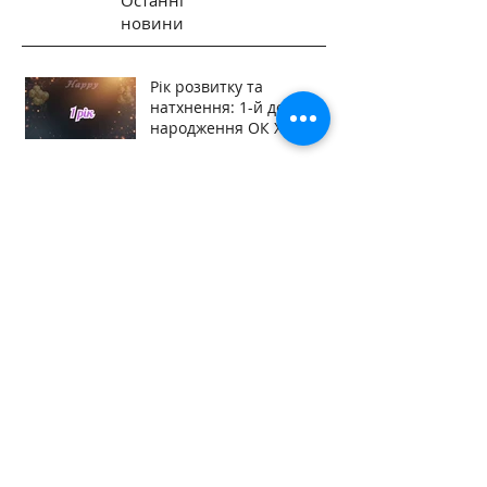
Останні
новини
Рік розвитку та
натхнення: 1-й день
народження ОК Хабу
Знайди себе. Побудуй
майбутнє. Повір у власні
сили!
Погляди, що неможливо
забути