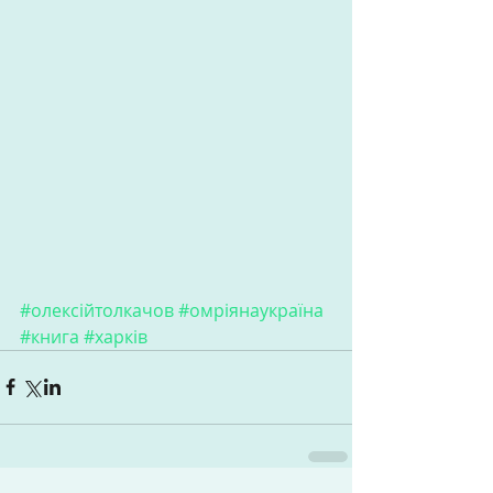
#олексійтолкачов
#омріянаукраїна
#книга
#харків