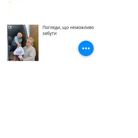
Погляди, що неможливо
забути
Говоримо про майбутнє.
Створюємо його разом.
Домівка починається з
турботи