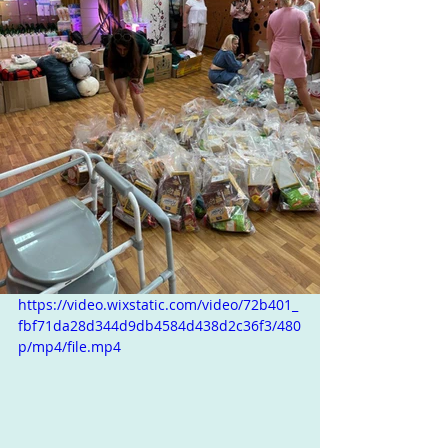
https://video.wixstatic.com/video/72b401_
fbf71da28d344d9db4584d438d2c36f3/480
p/mp4/file.mp4