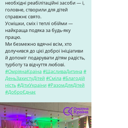
необхідні реабілітаційні засоби — і, 
головне, створили для дітей 
справжнє свято. 
Усмішки, сміх і теплі обійми — 
найкраща подяка за будь-яку 
працю. 
Ми безмежно вдячні всім, хто 
долучився до цієї доброї ініціативи 
й допоміг подарувати дітям радість, 
турботу та відчуття любові. 
#ОмріянаКраїна
#ЩасливаДитина
#
ДеньЗахистуДітей
#Сміла
#Благодій
ність
#ДітиУкраїни
#РазомДляДітей
#ДоброЄднає