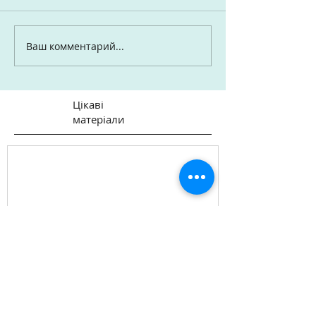
Ваш комментарий...
Цікаві
матеріали
Презентація "Омріяної
України" під час Культурно-