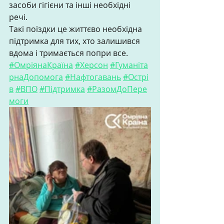
засоби гігієни та інші необхідні 
речі. 
Такі поїздки це життєво необхідна 
підтримка для тих, хто залишився 
вдома і тримається попри все. 
#ОмріянаКраїна
#Херсон
#Гуманіта
рнаДопомога
#Нафтогавань
#Острі
в
#ВПО
#Підтримка
#РазомДоПере
моги