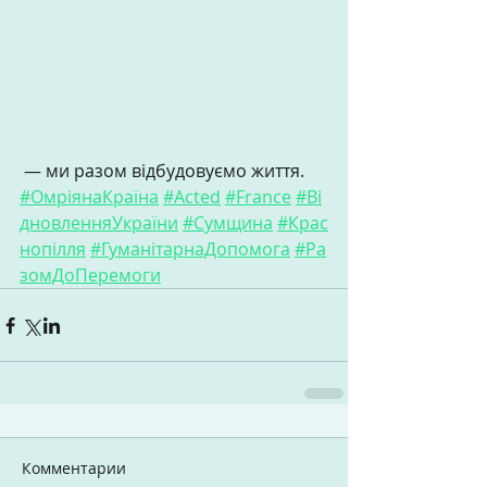
 — ми разом відбудовуємо життя. 
#ОмріянаКраїна
#Acted
#France
#Ві
дновленняУкраїни
#Сумщина
#Крас
нопілля
#ГуманітарнаДопомога
#Ра
зомДоПеремоги
Комментарии