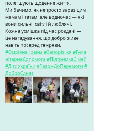
полегшують щоденне життя. 
Ми бачимо, як непросто зараз цим 
мамам і татам, але водночас — які 
вони сильні, світлі й люблячі. 
Кожна усмішка під час роздачі — 
це нагадування, що добро живе 
навіть посеред темряви. 
#ОмріянаКраїна
#Запоріжжя
#Гума
нітарнаДопомога
#ПідтримкаСімей
#ДітиУкраїни
#РазомДоПеремоги
#
ДоброЄднає