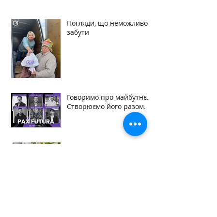
Погляди, що неможливо
забути
Говоримо про майбутнє.
Створюємо його разом.
Домівка починається з
турботи
PAX FUTURA. Українське
диво