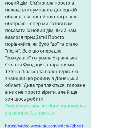
новий дім! Сім'я жила просто в 
нелюдських умовах в Донецькій 
області, під постійною загрозою 
обстрілів. Тепер ми готові вам 
показати їх новий дім, який нам 
вдалося придбати! Просто 
порівняйте, як було "до" та стало 
"після". Всю цю операцію 
"евакуацію" готувала Українська 
Освітня Фундація , стараннями 
Тетяна Люлька та волонтерів, які 
знайшли цю родину в Донецькій 
області. Дива трапляються, головне 
в них не просто вірити, але й ще 
хоч щось робити.
#омріянакраїна
#okfund
#допомога
українцям
#допомога
https://video.wixstatic.com/video/72b401_