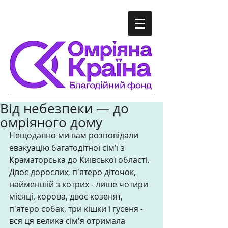
Від небезпеки — до
омріяного дому
Нещодавно ми вам розповідали 
евакуацію багатодітної сім'ї з 
Краматорська до Київської області. 
Двоє дорослих, п'ятеро діточок, 
найменшій з котрих - лише чотири 
місяці, корова, двоє козенят, 
п'ятеро собак, три кішки і гусеня - 
вся ця велика сім'я отримала 