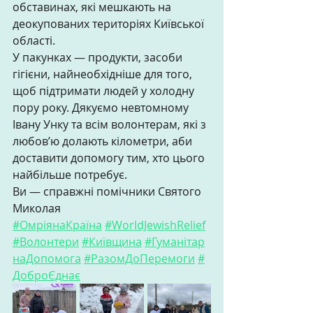
обставинах, які мешкають на 
деокупованих територіях Київської 
області. 
У пакунках — продукти, засоби 
гігієни, найнеобхідніше для того, 
щоб підтримати людей у холодну 
пору року. Дякуємо невтомному 
Івану Унку та всім волонтерам, які з 
любов’ю долають кілометри, аби 
доставити допомогу тим, хто цього 
найбільше потребує. 
Ви — справжні помічники Святого 
Миколая 
#ОмріянаКраїна
#WorldJewishRelief
#Волонтери
#Київщина
#Гуманітар
наДопомога
#РазомДоПеремоги
#
ДоброЄднає